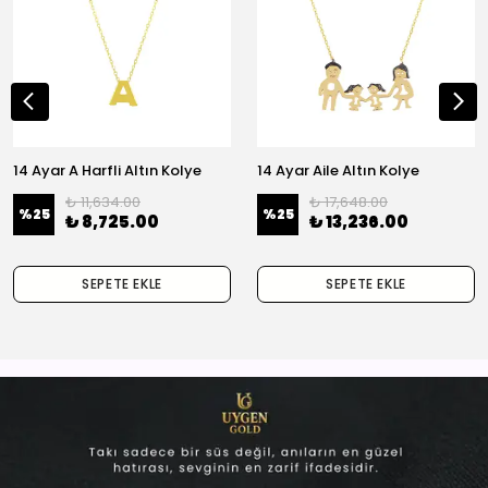
14 Ayar A Harfli Altın Kolye
14 Ayar Aile Altın Kolye
₺ 11,634.00
₺ 17,648.00
%
25
%
25
₺ 8,725.00
₺ 13,236.00
SEPETE EKLE
SEPETE EKLE