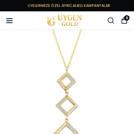
ÜYELERİMİZE ÖZEL AYRICALIKLI KAMPANYALAR
0