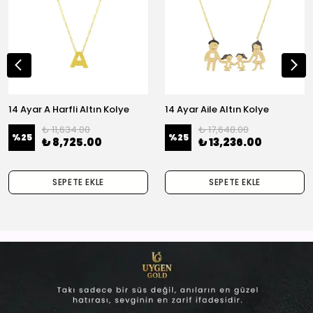
14 Ayar A Harfli Altın Kolye
14 Ayar Aile Altın Kolye
₺ 11,634.00
₺ 17,648.00
%
25
%
25
₺ 8,725.00
₺ 13,236.00
SEPETE EKLE
SEPETE EKLE