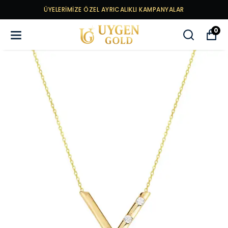
ÜYELERİMİZE ÖZEL AYRICALIKLI KAMPANYALAR
0