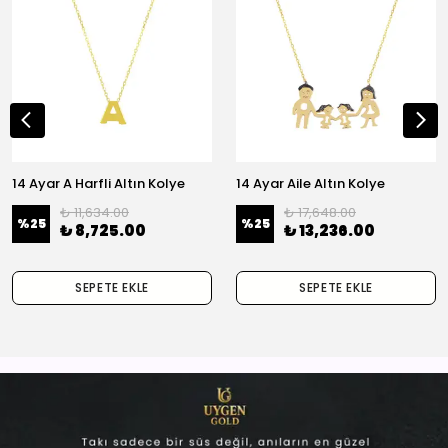
14 Ayar A Harfli Altın Kolye
14 Ayar Aile Altın Kolye
₺ 11,634.00
₺ 17,648.00
%
25
%
25
₺ 8,725.00
₺ 13,236.00
SEPETE EKLE
SEPETE EKLE