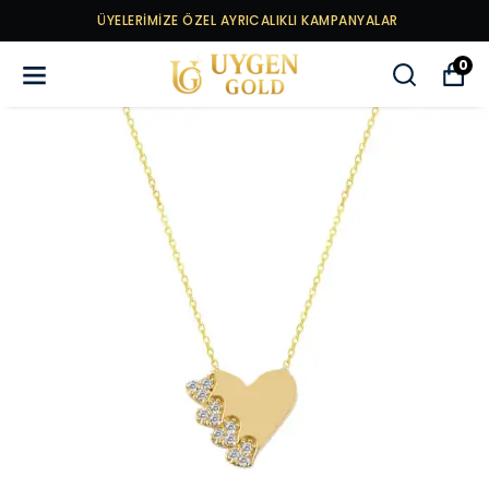
ÜYELERİMİZE ÖZEL AYRICALIKLI KAMPANYALAR
0